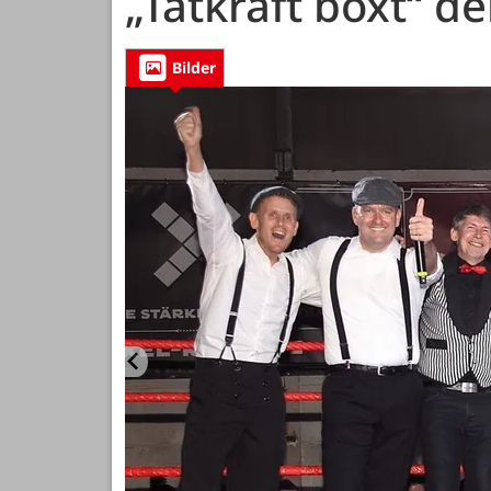
„Tatkraft boxt“ d
Bilder