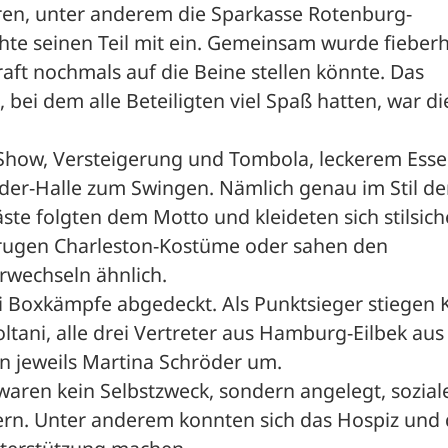
oren, unter anderem die Sparkasse Rotenburg-
hte seinen Teil mit ein. Gemeinsam wurde fieberha
aft nochmals auf die Beine stellen könnte. Das 
ei dem alle Beteiligten viel Spaß hatten, war die
how, Versteigerung und Tombola, leckerem Esse
der-Halle zum Swingen. Nämlich genau im Stil der
ste folgten dem Motto und kleideten sich stilsiche
rugen Charleston-Kostüme oder sahen den 
wechseln ähnlich. 
i Boxkämpfe abgedeckt. Als Punktsieger stiegen K
tani, alle drei Vertreter aus Hamburg-Eilbek aus
n jeweils Martina Schröder um. 
aren kein Selbstzweck, sondern angelegt, soziale
ern. Unter anderem konnten sich das Hospiz und d