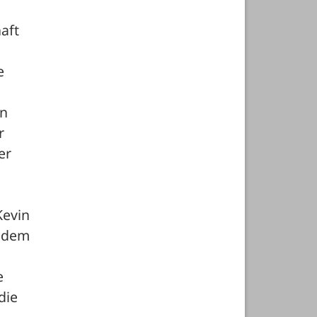
ft 
 
n 
 
r 
evin 
 dem 
 
ie 