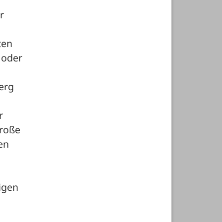
 
en 
oder 
rg 
 
roße 
n 
gen 