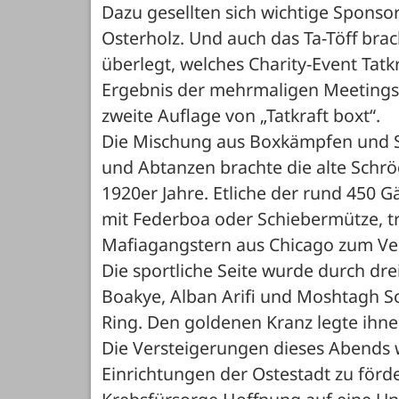
Dazu gesellten sich wichtige Spons
Osterholz. Und auch das Ta-Töff brac
überlegt, welches Charity-Event Tatkr
Ergebnis der mehrmaligen Meetings, b
zweite Auflage von „Tatkraft boxt“. 
Die Mischung aus Boxkämpfen und S
und Abtanzen brachte die alte Schrö
1920er Jahre. Etliche der rund 450 Gä
mit Federboa oder Schiebermütze, t
Mafiagangstern aus Chicago zum Ver
Die sportliche Seite wurde durch dre
Boakye, Alban Arifi und Moshtagh Sol
Ring. Den goldenen Kranz legte ihne
Die Versteigerungen dieses Abends w
Einrichtungen der Ostestadt zu förd