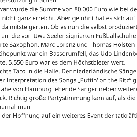
terstützung machen. 
war wurde die Summe von 80.000 Euro wie bei der
nicht ganz erreicht. Aber gelohnt hat es sich auf 
e da mitsteigerten. Ob es nun die selbst produziert
ren, die von Uwe Seeler signierten Fußballschuhe 
erte Saxophon. Marc Lorenz und Thomas Holsten 
öhepunkt war ein Bassdrumfell, das Udo Lindenbe
te. 5.550 Euro war es dem Höchstbieter wert. 
te Taco in die Halle. Der niederländische Sänger
r Interpretation des Songs „Puttin’ on the Ritz“ g
r Nähe von Hamburg lebende Sänger neben weitere
k. Richtig große Partystimmung kam auf, als die 
übernahmen. 
der Hoffnung auf ein weiteres Event der tatkräfti