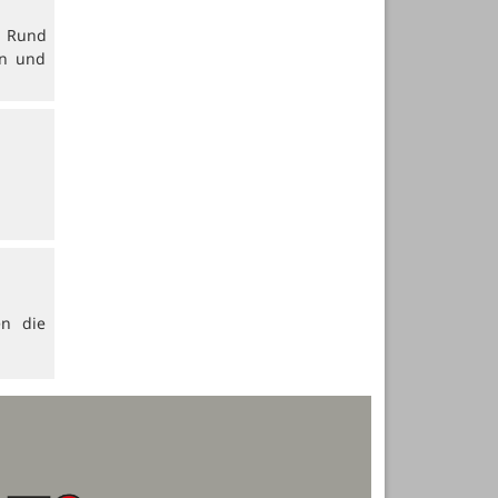
. Rund
en und
en die