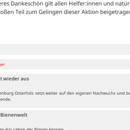
res Dankeschön gilt allen Helfer:innen und natürl
roßen Teil zum Gelingen dieser Aktion beigetragen
ger
et wieder aus
enburg Osterholz setzt weiter auf den eigenen Nachwuchs und b
dende.
e Bienenwelt
ten das Leben der Bienen kennen.