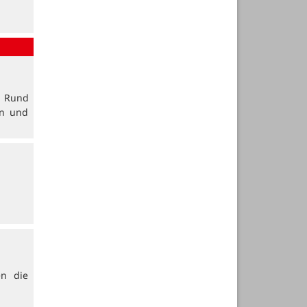
. Rund
en und
en die