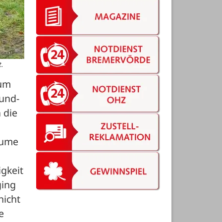
.
um 
Mund-
die 
ume 
keit 
ing 
icht 
 