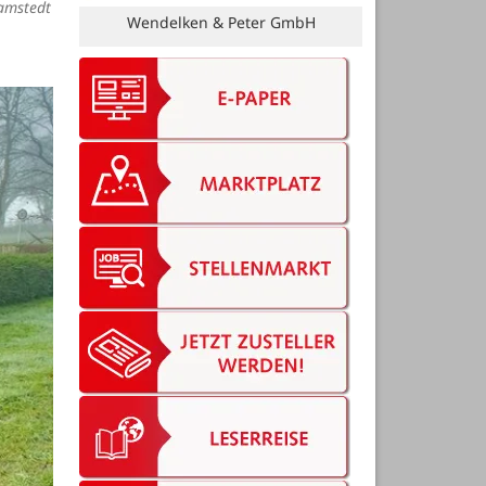
Kai Rieser und Wiebke Meyer GbR
amstedt