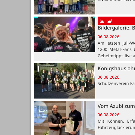
Bildergalerie: 
06.08.2026
Am letzten Juli-W
1200 Metal-Fans 
Geheimtipps live 
Königshaus oh
06.08.2026
Schützenverein Far
Vom Azubi zum 
06.08.2026
Mit Können, Erf
Fahrzeuglackieru