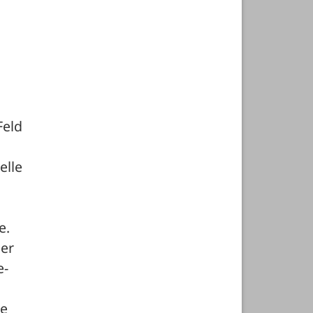
eld 
lle 
. 
er 
e-
e 