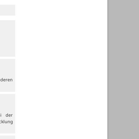
nderen
i der
cklung