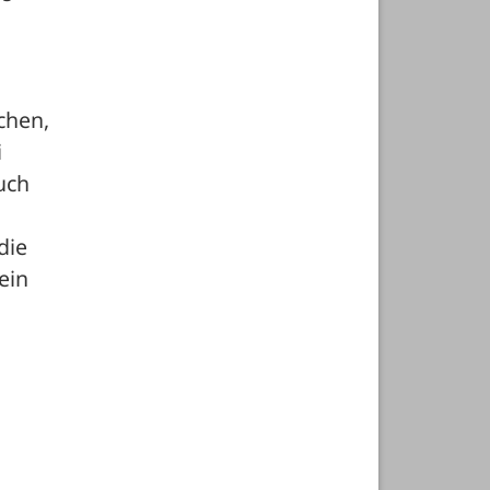
hen, 
 
ch 
ie 
in 