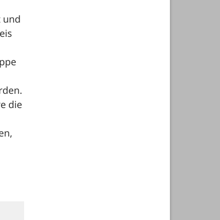
 und 
is 
ppe 
den.

 die 
n, 