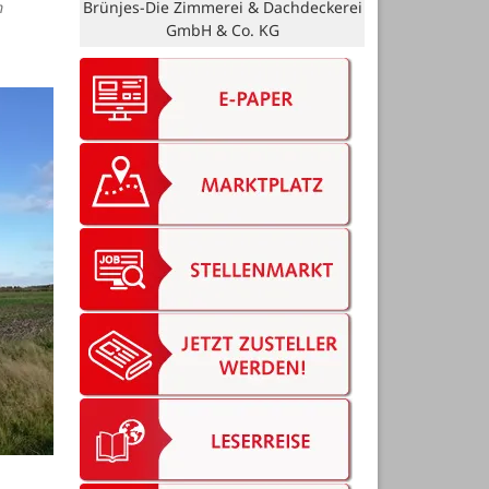
m
Erich Meyer Uhren & Optik GmbH