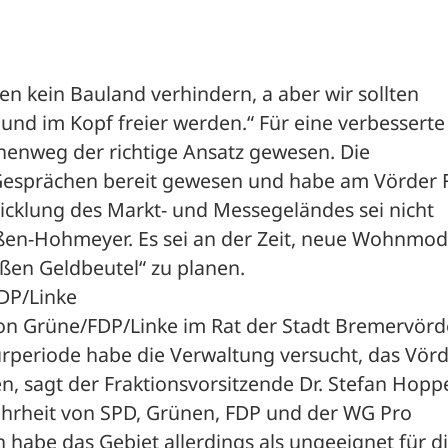
len kein Bauland verhindern, a aber wir sollten 
nd im Kopf freier werden.“ Für eine verbesserte 
henweg der richtige Ansatz gewesen. Die 
 Gesprächen bereit gewesen und habe am Vörder F
icklung des Markt- und Messegeländes sei nicht 
eßen-Hohmeyer. Es sei an der Zeit, neue Wohnmode
ßen Geldbeutel“ zu planen.

DP/Linke

ion Grüne/FDP/Linke im Rat der Stadt Bremervörde
urperiode habe die Verwaltung versucht, das Vörd
n, sagt der Fraktionsvorsitzende Dr. Stefan Hopp
ehrheit von SPD, Grünen, FDP und der WG Pro 
habe das Gebiet allerdings als ungeeignet für di