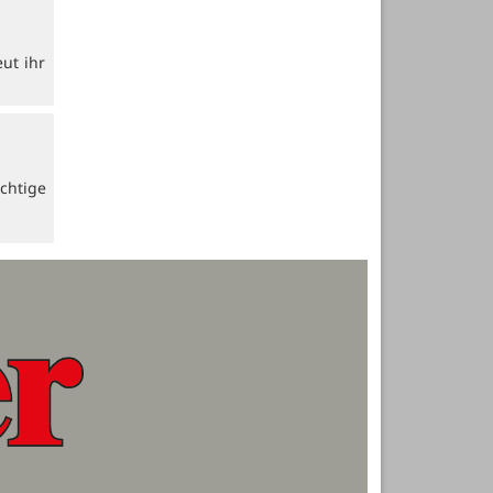
ut ihr
chtige