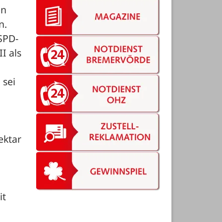
n 
.

SPD-
 als 
sei 
ktar 
t 