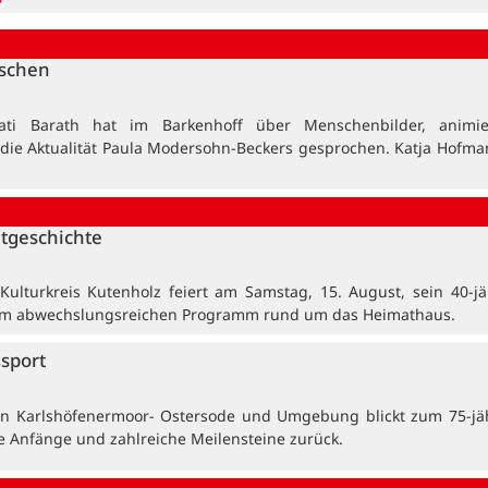
nschen
ati Barath hat im Barkenhoff über Menschenbilder, animi
 die Aktualität Paula Modersohn-Beckers gesprochen. Katja Hofma
tgeschichte
ulturkreis Kutenholz feiert am Samstag, 15. August, sein 40-jä
em abwechslungsreichen Programm rund um das Heimathaus.
ßsport
in Karlshöfenermoor- Ostersode und Umgebung blickt zum 75-jä
e Anfänge und zahlreiche Meilensteine zurück.