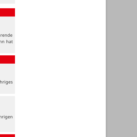
erende
nn hat
hriges
hrigen