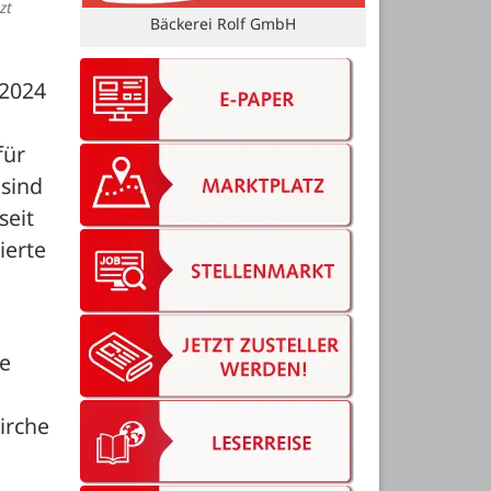
zt
Bäckerei Rolf GmbH
2024 
ür 
sind 
eit 
erte 
e 
rche 