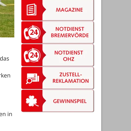
das 
ken 
n in 