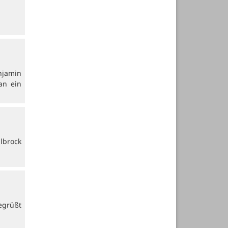
njamin
an ein
lbrock
egrüßt