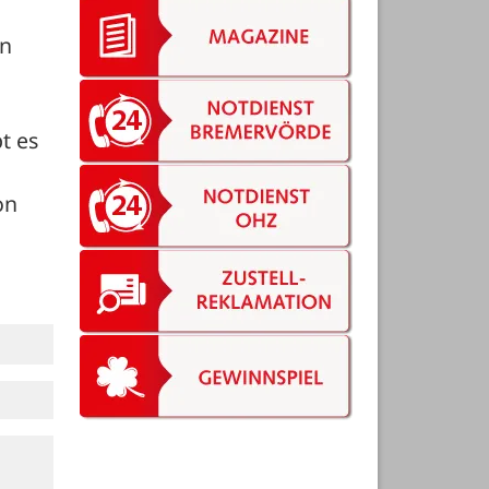
n 
 es 
 
n 