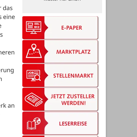
 das 
 eine 
 
s 
eren 
rung 
 
k an 
 