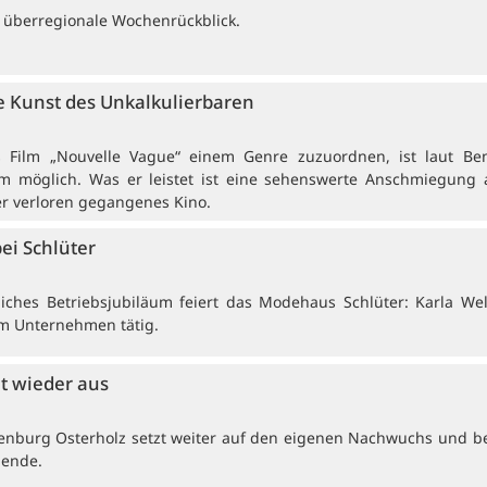
 überregionale Wochenrückblick.
 Kunst des Unkalkulierbaren
rs Film „Nouvelle Vague“ einem Genre zuzuordnen, ist laut Be
 möglich. Was er leistet ist eine sehenswerte Anschmiegung 
er verloren gegangenes Kino.
bei Schlüter
ches Betriebsjubiläum feiert das Modehaus Schlüter: Karla Wel
 im Unternehmen tätig.
et wieder aus
enburg Osterholz setzt weiter auf den eigenen Nachwuchs und b
dende.