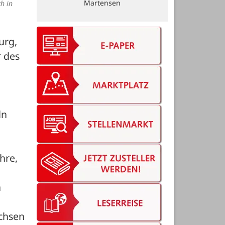
Martensen
h in
rg, 
 des 
n 
re, 
 
chsen 