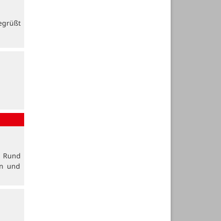
egrüßt
. Rund
en und