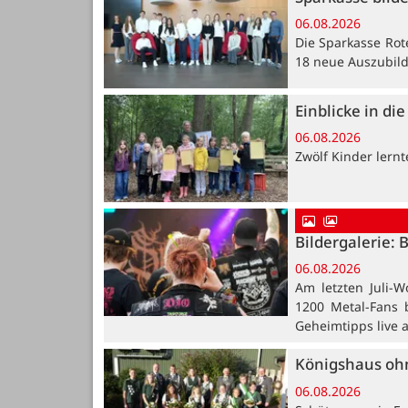
06.08.2026
Die Sparkasse Rot
18 neue Auszubil
Einblicke in di
06.08.2026
Zwölf Kinder lern
Bildergalerie: 
06.08.2026
Am letzten Juli-W
1200 Metal-Fans 
Geheimtipps live 
Königshaus oh
06.08.2026