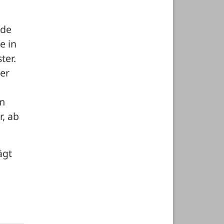
de 
 in 
er. 
er 
m 
 ab 
gt 