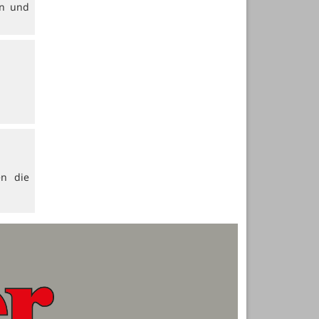
en und
en die