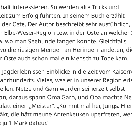
alt interessieren. So werden alte Tricks und 
eit zum Erfolg führten. In seinem Buch erzählt 
er Oste. Der Autor beschreibt sehr ausführlich, 
Elbe-Weser-Region bzw. in der Oste an welcher St
. wo man Seehunde fangen konnte. Gleichfalls 
, wo die riesigen Mengen an Heringen landeten, die
 Oste auch schon mal ein Mensch zu Tode kam. 
 Jagderlebnissen Einblicke in die Zeit vom Kaiserre
Jahrhunderts. Vieles, was er in unserer Region erle
llen. Netze und Garn wurden seinerzeit selbst 
f an, daraus spann Oma Garn, und Opa machte Net
 platt einen „Meister“: „Kommt mal her, Jungs. Hier 
t, die hätt meune Antenkeuken uperfreten, wen 
 ju 1 Mark dafeur.“