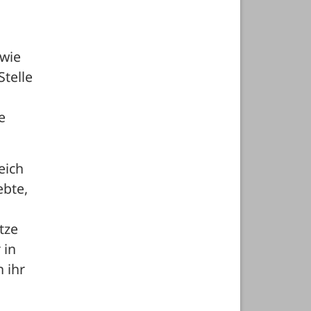
wie 
elle 
 
ich 
bte, 
ze 
in 
ihr 