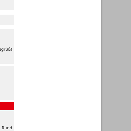
egrüßt
. Rund