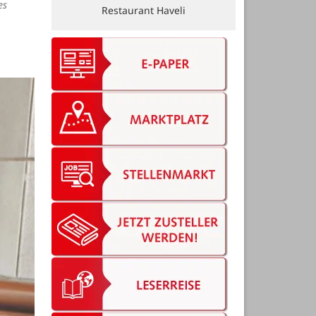
es
Stelljes-Team