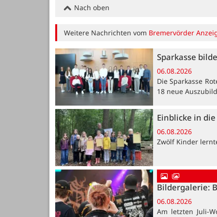
Nach oben
Weitere Nachrichten vom
Bremervörder Anzei
Sparkasse bild
06.08.2026
Die Sparkasse Rot
18 neue Auszubil
Einblicke in di
06.08.2026
Zwölf Kinder lern
Bildergalerie: 
06.08.2026
Am letzten Juli-W