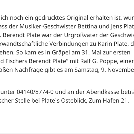
ich noch ein gedrucktes Original erhalten ist, wur
ss der Musiker-Geschwister Bettina und Jens Plate
Berendt Plate war der Urgroßvater der Geschwist
erwandtschaftliche Verbindungen zu Karin Plate, d
tehen. So kam es in Gräpel am 31. Mai zur ersten 
d Fischers Berendt Plate“ mit Ralf G. Poppe, eine
oßen Nachfrage gibt es am Samstag, 9. November,
f unter 04140/8774-0 und an der Abendkasse beträ
ischer Stelle bei Plate´s Osteblick, Zum Hafen 21. 