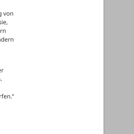
 von 
e, 
rn 
dern 
r 
 
fen.“