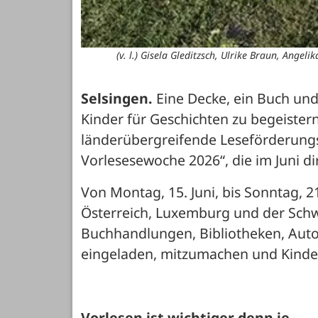
(v. l.) Gisela Gleditzsch, Ulrike Braun, Ange
Selsingen.
 Eine Decke, ein Buch und
Kinder für Geschichten zu begeistern
länderübergreifende Leseförderungsak
Vorlesesewoche 2026“, die im Juni di
Von Montag, 15. Juni, bis Sonntag, 21
Österreich, Luxemburg und der Schwe
Buchhandlungen, Bibliotheken, Autor
eingeladen, mitzumachen und Kinder
Vorlesen ist wichtiger denn je