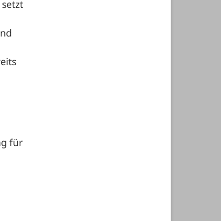
setzt 
nd 
its 
 für 