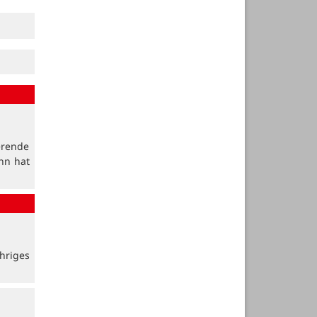
erende
nn hat
hriges