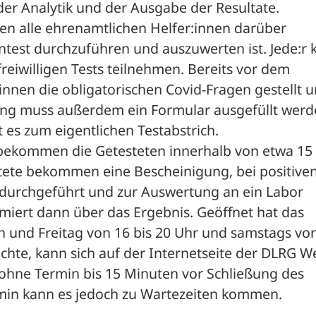
er Analytik und der Ausgabe der Resultate. 

n alle ehrenamtlichen Helfer:innen darüber 
ntest durchzuführen und auszuwerten ist. Jede:r 
reiwilligen Tests teilnehmen. Bereits vor dem 
nnen die obligatorischen Covid-Fragen gestellt u
rung muss außerdem ein Formular ausgefüllt werd
s zum eigentlichen Testabstrich. 

 bekommen die Getesteten innerhalb von etwa 15 
tete bekommen eine Bescheinigung, bei positiven
t durchgeführt und zur Auswertung an ein Labor 
miert dann über das Ergebnis. Geöffnet hat das 
 und Freitag von 16 bis 20 Uhr und samstags von
öchte, kann sich auf der Internetseite der DLRG W
ohne Termin bis 15 Minuten vor Schließung des 
in kann es jedoch zu Wartezeiten kommen.