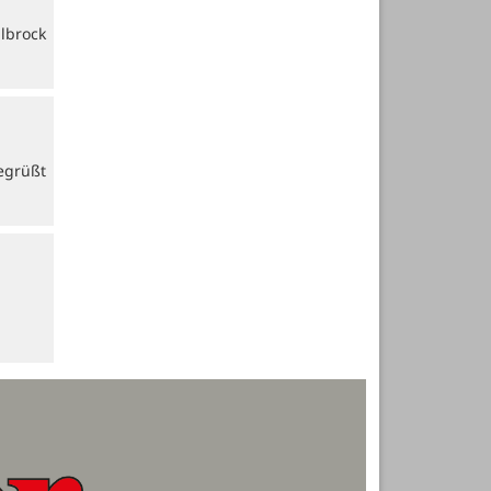
lbrock
egrüßt