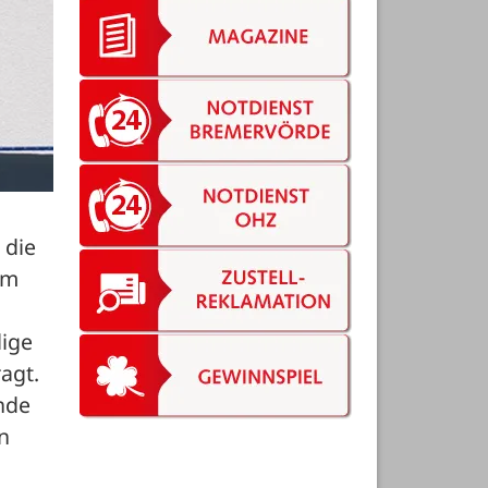
die 
m 
ige 
gt. 
de 
 