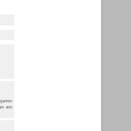
njamin
an ein