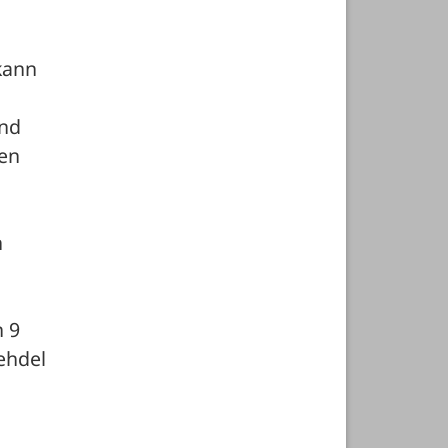
kann 
nd 
en 
 
 9 
ehdel 