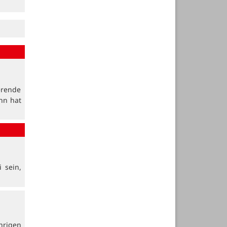
erende
nn hat
 sein,
hrigen