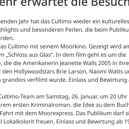
ehr erwartet die Besuc
den Jahr hat das Cultimo wieder ein kulturelles
ghlights und besonderen Perlen, die beim Publiku
erden.
das Cultimo mit seinem Moorkino. Gezeigt wird am
lm „Schloss aus Glas“. In dem film geht es um die 
die die Amerikanerin Jeanette Walls 2005 in ihrer
t den Hollywoodstars Brie Larson, Naomi Watts u
grandios verfilmt wurde. Einlass und Bewirtung 
ultimo-Team am Samstag, 26. Januar, um 20 Uhr e
 ihrem ersten Kriminalroman. die Idee zu dem Buc
 Fahrt mit dem Moorexpress. Das Publikum darf si
Lokalkolorit freuen. Einlass und Bewirtung ab 19 