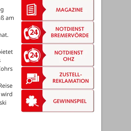
g 
aß am 
nat.
etet 
 
ohrs 
 
eise 
wird 
ki 