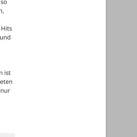
so 
, 
Hits 
und 
ist 
eten 
nur 