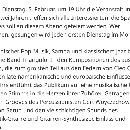
 Dienstag, 5. Februar, um 19 Uhr die Veranstaltun
ei Jahren treffen sich alle Interessierten, die Sp
 soll an diesem Abend gefeiert werden. Wer 
men, gesungen wird jeden ersten Dienstag im Mo
ianischer Pop-Musik, Samba und klassischem Jazz bi
ie Band Triangulo. In den Kompositionen des aus
 die zum größten Teil aus den Federn von Cleo C
n lateinamerikanische und europäische Einflüsse
rs entführt das Publikum auf eine musikalische R
llen Stimme in die Herzen ihrer Zuhörer. Getragen 
en Grooves des Percussionisten Gert Woyczechows
n-Setup und den vielschichtigen Sounds des 
ik-Gitarre und Gitarren-Synthesizer. Einlass und 
o.