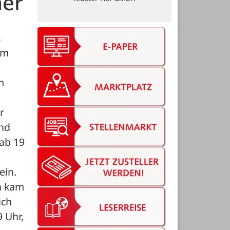
her
 
m 
 
 
nd 
ab 19 
in. 
h kam 
ch 
Uhr, 