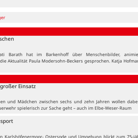
ger
nschen
ati Barath hat im Barkenhoff über Menschenbilder, animi
 die Aktualität Paula Modersohn-Beckers gesprochen. Katja Hofma
großer Einsatz
en und Mädchen zwischen sechs und zehn Jahren wollen dabei
uerwehr spielerisch zur Sache geht – auch im Elbe-Weser-Raum
ßsport
in Karlshöfenermoor- Ostersode und Umgebung blickt zum 75-jä