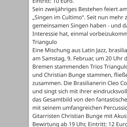
Eintritt: 10 Euro. 
Sein zweijähriges Bestehen feiert am
„Singen im Cultimo“. Seit nun mehr zw
gemeinsamen Singen haben - und das
Interessie hat, einmal vorbeizukom
Triangulo
Eine Mischung aus Latin Jazz, brasil
am Samstag, 9. Februar, um 20 Uhr d
Bremen stammenden Trios Triangulo,
und Christian Bunge stammen, fließe
zusammen. Die Brasilianerin Cleo Coh
und singt sich mit ihrer eindrucksvo
das Gesamtbild von den fantastisch
mit seinem umfangreichen Percussio
Gitarristen Christian Bunge mit Akust
Bewirtung ab 19 Uhr, Eintritt: 12 Eur