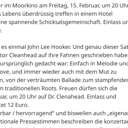
der im Moorkino am Freitag, 15. Februar, um 20 Uhr
 Lebens überdrüssig treffen in einem Hotel 
eine spannende Schicksalsgemeinschaft. Einlass un
.
 es einmal John Lee Hooker. Und genau dieser Satz
ctor Cleanhead auf ihre Fahnen geschrieben haben
r ursprünglich gedacht war: Einfach in Melodie und
ove, und immer wieder auch mit dem Mut zu 
n, von der verträumten Ballade zum stampfende
traditionellen Roots. Freuen dürfen sich die 
r, um 20 Uhr auf Dr. Clenahead. Einlass und 
tet 12 Euro. 
erbar / hervorragend“ und bisweilen auch „eigenart
tionale Pressestimmen beschreiben die konzertan