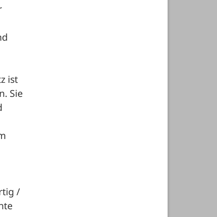
 
d 
 ist 
. Sie 
 
m 
ig / 
te 