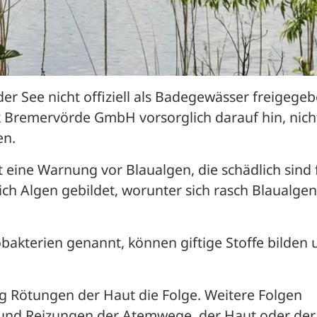
er See nicht offiziell als Badegewässer freigegeb
rk Bremervörde GmbH vorsorglich darauf hin, nicht
n. 
 eine Warnung vor Blaualgen, die schädlich sind f
ch Algen gebildet, worunter sich rasch Blaualgen 
bakterien genannt, können giftige Stoffe bilden 
ig Rötungen der Haut die Folge. Weitere Folgen 
d Reizungen der Atemwege, der Haut oder der 