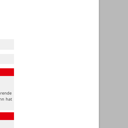
erende
nn hat