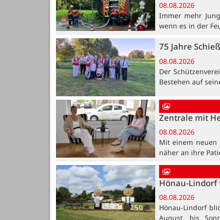
08.08.2026
Immer mehr Jung
wenn es in der Fe
75 Jahre Schie
08.08.2026
Der Schützenvere
Bestehen auf sein
Zentrale mit H
08.08.2026
Mit einem neuen B
näher an ihre Pat
Hönau-Lindorf 
08.08.2026
Hönau-Lindorf bli
August, bis Son