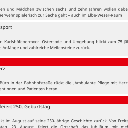
en und Mädchen zwischen sechs und zehn Jahren wollen dabei
uerwehr spielerisch zur Sache geht – auch im Elbe-Weser-Raum
ßsport
in Karlshöfenermoor- Ostersode und Umgebung blickt zum 75-jä
e Anfänge und zahlreiche Meilensteine zurück.
erz
üro in der Bahnhofstraße rückt die „Ambulante Pflege mit Herz
ientinnen und Patienten heran.
feiert 250. Geburtstag
ckt im August auf seine 250-jährige Geschichte zurück. Von Freita
ntag, 23. August, feiert die Ortschaft das Jubiläum mit me