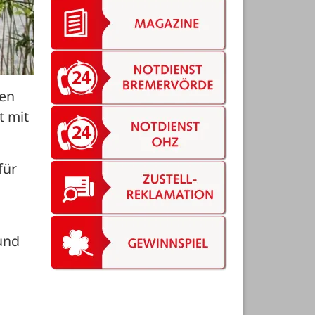
en 
 mit 
ür 
und 