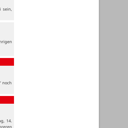
 sein,
hrigen
“ noch
g, 14.
hreren